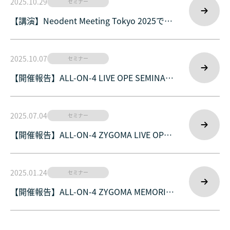
2025.10.29
セミナー
【講演】Neodent Meeting Tokyo 2025で講
演しました
INFORMATION
院内設備のご紹介
2025.10.07
セミナー
インプラント
人生を変えた症例
【開催報告】ALL-ON-4 LIVE OPE SEMINAR
2025 BASIC COURSE｜GDHインプラントオ
オールオン4
選ばれる７つの理由
フィス札幌
2025.07.04
セミナー
インビザライン
キャンペーン情報
【開催報告】ALL‑ON‑4 ZYGOMA LIVE OPE
SEMINAR 2025 HYBRID COURSE｜GDHイン
医師・スタッフ紹介
アクセス
プラントオフィス札幌
2025.01.24
セミナー
Webでのお問合せはこちら
【開催報告】ALL-ON-4 ZYGOMA MEMORIAL
LIVE OPE SEMINAR 2025 STANDARD
LINEでのお問合せはこちら
COURSE｜GDHインプラントオフィス札幌